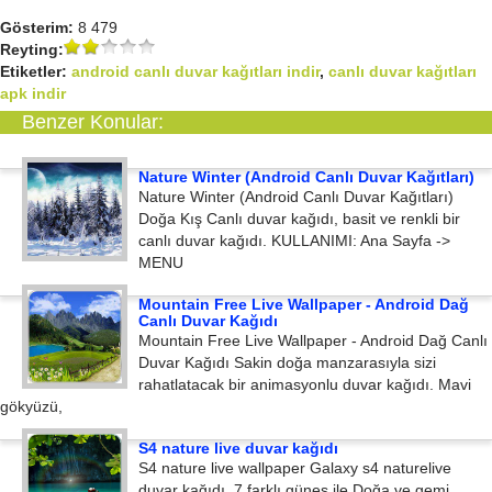
Gösterim:
8 479
Reyting:
Etiketler:
android canlı duvar kağıtları indir
,
canlı duvar kağıtları
apk indir
Benzer Konular:
Nature Winter (Android Canlı Duvar Kağıtları)
Nature Winter (Android Canlı Duvar Kağıtları)
Doğa Kış Canlı duvar kağıdı, basit ve renkli bir
canlı duvar kağıdı. KULLANIMI: Ana Sayfa ->
MENU
Mountain Free Live Wallpaper - Android Dağ
Canlı Duvar Kağıdı
Mountain Free Live Wallpaper - Android Dağ Canlı
Duvar Kağıdı Sakin doğa manzarasıyla sizi
rahatlatacak bir animasyonlu duvar kağıdı. Mavi
gökyüzü,
S4 nature live duvar kağıdı
S4 nature live wallpaper Galaxy s4 naturelive
duvar kağıdı, 7 farklı güneş ile Doğa ve gemi