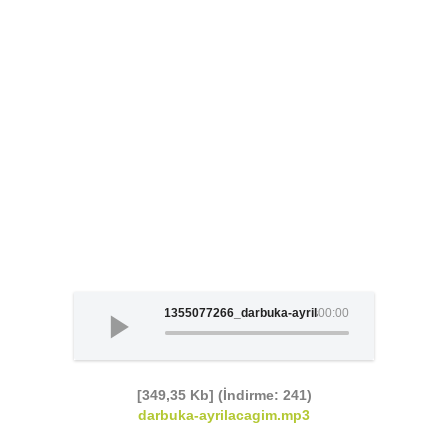
1355077266_darbuka-ayrilacagim
00:00
[349,35 Kb] (İndirme: 241)
darbuka-ayrilacagim.mp3