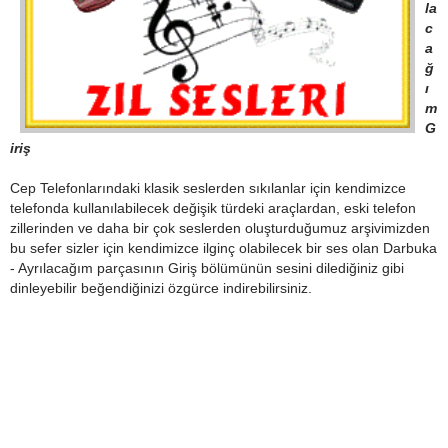
la
c
a
ğ
ı
m
G
iriş
Cep Telefonlarındaki klasik seslerden sıkılanlar için kendimizce
telefonda kullanılabilecek değişik türdeki araçlardan, eski telefon
zillerinden ve daha bir çok seslerden oluşturduğumuz arşivimizden
bu sefer sizler için kendimizce ilginç olabilecek bir ses olan Darbuka
- Ayrılacağım parçasının Giriş bölümünün sesini dilediğiniz gibi
dinleyebilir beğendiğinizi özgürce indirebilirsiniz.