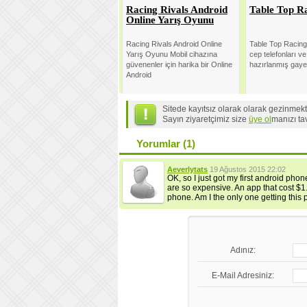
Racing Rivals Android
Table Top R
Online Yarış Oyunu
Racing Rivals Android Online
Table Top Racing
Yarış Oyunu Mobil cihazına
cep telefonları ve 
güvenenler için harika bir Online
hazırlanmış gayet
Android
Sitede kayıtsız olarak olarak gezinmekt
Sayın ziyaretçimiz size
üye ol
manızı ta
Yorumlar (1)
Aeverlytats
19 Ağustos 2015 22:02
OK, so I just got my first android ph
are so expensive. An app that cost 
phone. Am I the only one getting thi
Adınız:
E-Mail Adresiniz: