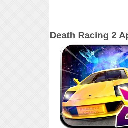
Death Racing 2 A