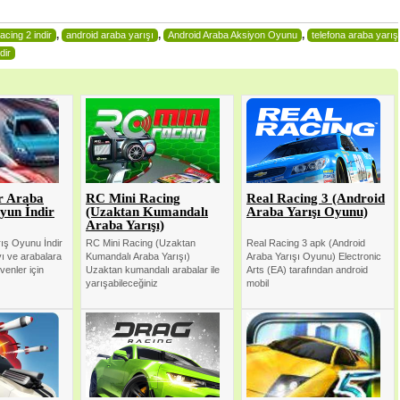
,
,
,
cing 2 indir
android araba yarışı
Android Araba Aksiyon Oyunu
telefona araba yarış
dir
r Araba
RC Mini Racing
Real Racing 3 (Android
yun İndir
(Uzaktan Kumandalı
Araba Yarışı Oyunu)
Araba Yarışı)
ış Oyunu İndir
RC Mini Racing (Uzaktan
Real Racing 3 apk (Android
yı ve arabalara
Kumandalı Araba Yarışı)
Araba Yarışı Oyunu) Electronic
enler için
Uzaktan kumandalı arabalar ile
Arts (EA) tarafından android
yarışabileceğiniz
mobil