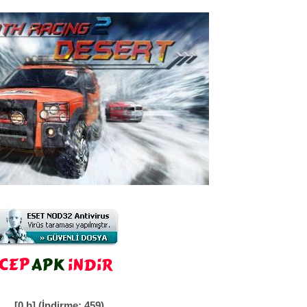
[0 b] (İndirme: 459)