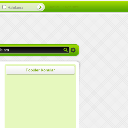
Kayıt ol
Kayıp şifre
Hatırlama
Popüler Konular