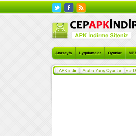
Anasayfa
Uygulamalar
Oyunlar
MP3 
APK indir
Araba Yarış Oyunları
»
» D