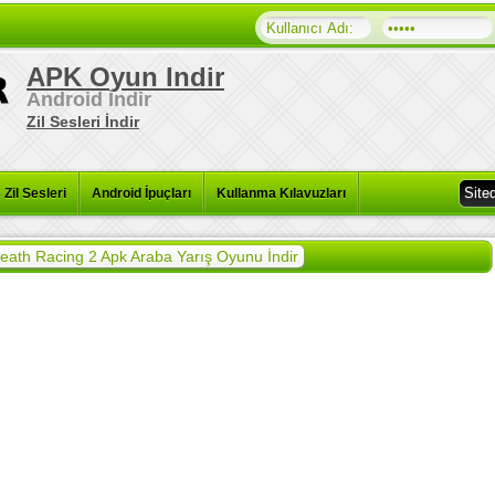
APK Oyun İndir
Android İndir
Zil Sesleri İndir
Zil Sesleri
Android İpuçları
Kullanma Kılavuzları
eath Racing 2 Apk Araba Yarış Oyunu İndir